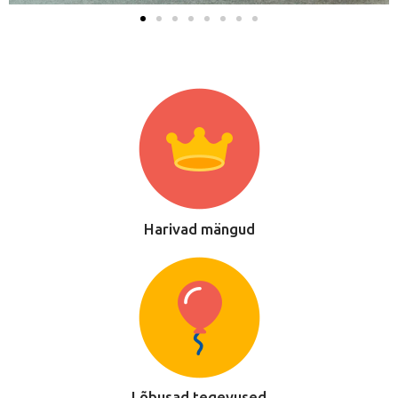
EESTI
Harivad mängud
РУССКИЙ
Lõbusad tegevused