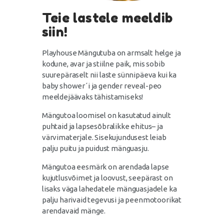
Teie lastele meeldib
siin!
Playhouse Mängutuba on armsalt helge ja
kodune, avar ja stiilne paik, mis sobib
suurepäraselt nii laste sünnipäeva kui ka
baby shower´i ja gender reveal-peo
meeldejäävaks tähistamiseks!
Mängutoa loomisel on kasutatud ainult
puhtaid ja lapsesõbralikke ehitus– ja
värvimaterjale. Sisekujundusest leiab
palju puitu ja puidust mänguasju.
Mängutoa eesmärk on arendada lapse
kujutlusvõimet ja loovust, seepärast on
lisaks väga lahedatele mänguasjadele ka
palju harivaid tegevusi ja peenmotoorikat
arendavaid mänge.