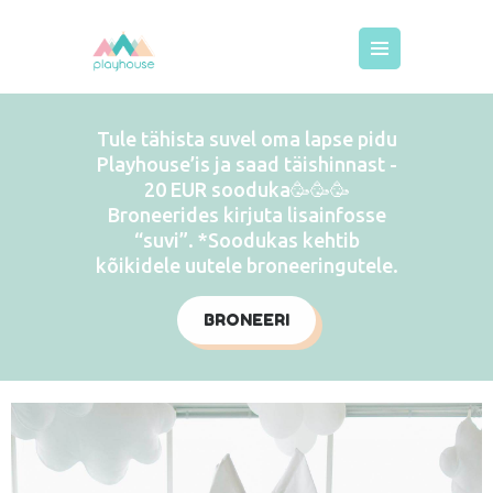
MEIST
Tule tähista suvel oma lapse pidu
KODUKORD
Playhouse’is ja saad täishinnast -
20 EUR sooduka🥳🥳🥳
HINNAD
Broneerides kirjuta lisainfosse
BRONEERIMINE
“suvi”. *Soodukas kehtib
kõikidele uutele broneeringutele.
GALERII
KUTSED
BRONEERI
LISATEENUSED
DECOR
KONTAKT